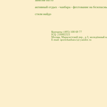
занятия батто
активный отдых - чанбара - фехтование на безопасн
стили иайдо
Контакты: (495) 108 69 77
ICQ: 218902321
Москва, Марксистский пер., д.3, молодёжный к
E-mail: sportchanbara (a) yandex ru